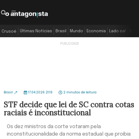
Últimas Notícias
Brasil
Mundo
Economia
Lado oa!
Colu
Crusoé
Brasil
17.04.2026 21:19
2 minutos de leitura
STF decide que lei de SC contra cotas
raciais é inconstitucional
Os dez ministros da corte votaram pela
inconstitucionalidade da norma estadual que proibia