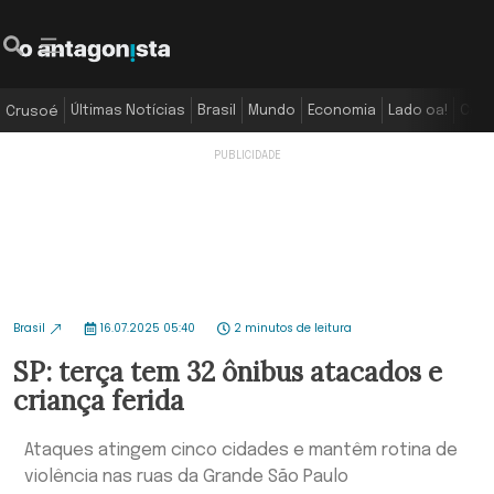
Últimas Notícias
Brasil
Mundo
Economia
Lado oa!
Colu
Crusoé
Brasil
16.07.2025 05:40
2 minutos de leitura
SP: terça tem 32 ônibus atacados e
criança ferida
Ataques atingem cinco cidades e mantêm rotina de
violência nas ruas da Grande São Paulo