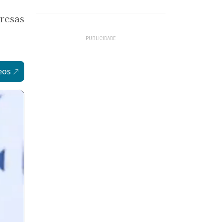
resas
eos