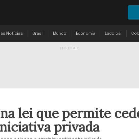
mas Notícias
Brasil
Mundo
Economia
Lado oa!
Col
na lei que permite ced
iniciativa privada