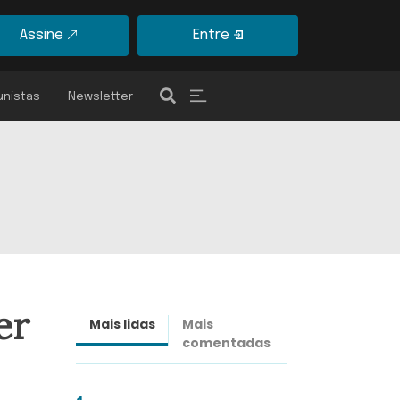
Assine
Entre
unistas
Newsletter
er
Mais lidas
Mais
Últimas
comentadas
notícias