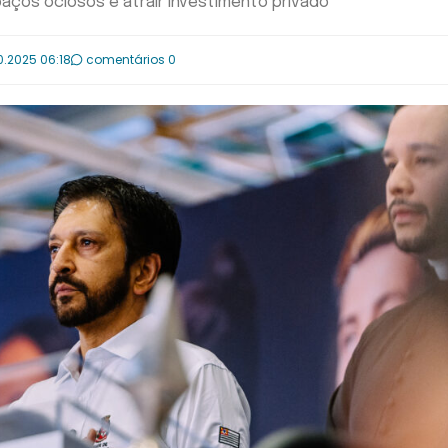
paços ociosos e atrair investimento privado
0.2025 06:18
comentários 0