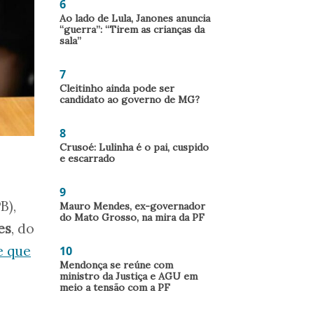
6
Ao lado de Lula, Janones anuncia
“guerra”: “Tirem as crianças da
sala”
7
Cleitinho ainda pode ser
candidato ao governo de MG?
8
Crusoé: Lulinha é o pai, cuspido
e escarrado
9
B),
Mauro Mendes, ex-governador
do Mato Grosso, na mira da PF
es
, do
e que
10
Mendonça se reúne com
ministro da Justiça e AGU em
meio a tensão com a PF