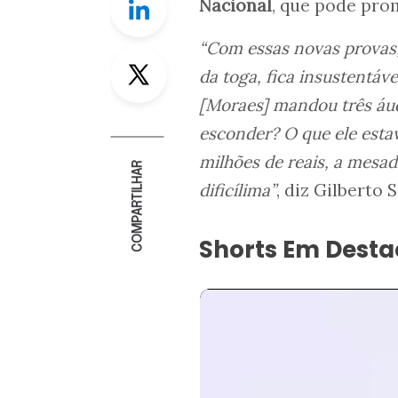
Nacional
, que pode pro
“Com essas novas provas,
Twitter
da toga, fica insustentáve
[Moraes] mandou três áudi
esconder? O que ele esta
milhões de reais, a mesa
COMPARTILHAR
dificílima”
, diz Gilberto 
Shorts Em Dest