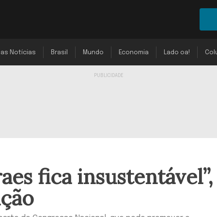
mas Notícias
Brasil
Mundo
Economia
Lado oa!
Col
es fica insustentável”,
ição