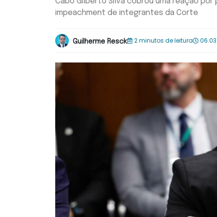
Cabo Gilberto Silva cobrou uma reação por
impeachment de integrantes da Corte
2 minutos de leitura
06.03
Guilherme Resck