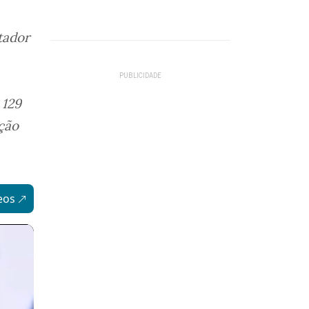
tador
 129
ação
eos