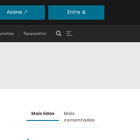
Assine
Entre
unistas
Newsletter
Mais lidas
Mais
Últimas
comentadas
notícias