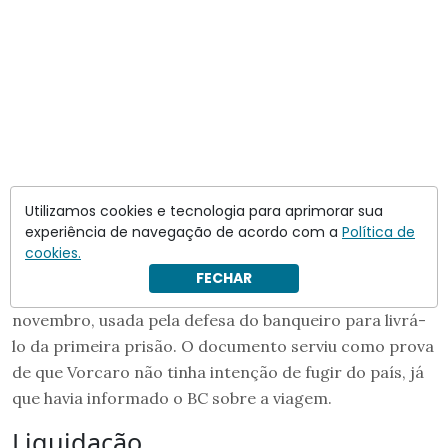
Utilizamos cookies e tecnologia para aprimorar sua
experiência de navegação de acordo com a
Política de
cookies.
Além disso,
Paulo Sérgio teria sido responsável por
FECHAR
redigir a ata da reunião entre Vorcaro e o BC
, em 7 de
novembro, usada pela defesa do banqueiro para livrá-
lo da primeira prisão. O documento serviu como prova
de que Vorcaro não tinha intenção de fugir do país, já
que havia informado o BC sobre a viagem.
Liquidação