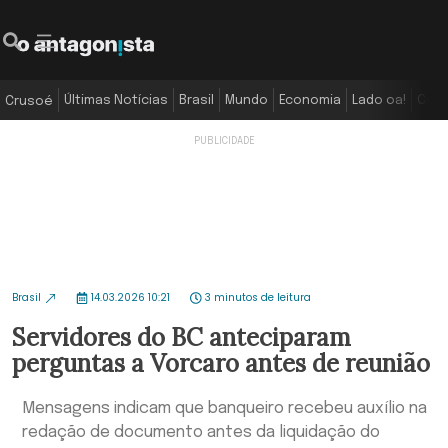
Últimas Notícias
Brasil
Mundo
Economia
Lado oa!
Colu
Crusoé
Brasil
14.03.2026 10:21
3 minutos de leitura
Servidores do BC anteciparam
perguntas a Vorcaro antes de reunião
Mensagens indicam que banqueiro recebeu auxílio na
redação de documento antes da liquidação do