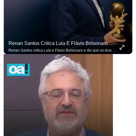
Renan Santos Critica Lula E Flávio Bolsonaro E Diz Que Os Dois São Lados Da Mesma Moeda.
Renan Santos critica Lula e Flávio Bolsonaro e diz que os dois são lados da mesma moeda. #OAntagonista Se você busca informação com credibilidade, inscreva-se agora e ative o