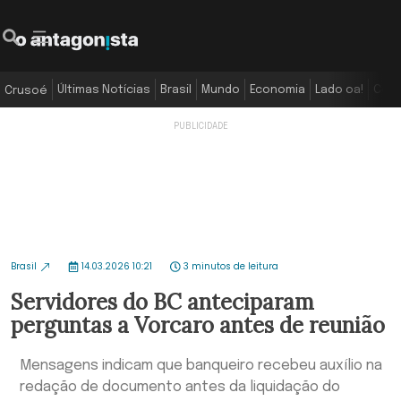
Últimas Notícias
Brasil
Mundo
Economia
Lado oa!
Colu
Crusoé
Brasil
14.03.2026 10:21
3 minutos de leitura
Servidores do BC anteciparam
perguntas a Vorcaro antes de reunião
Mensagens indicam que banqueiro recebeu auxílio na
redação de documento antes da liquidação do