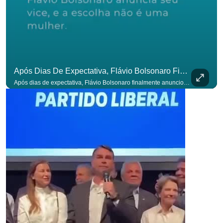
Após Dias De Expectativa, Flávio Bolsonaro Finalmente Anunciou Seu Vice. #OAntagonista
Após dias de expectativa, Flávio Bolsonaro finalmente anunciou seu vice. #OAntagonista Se você busca informação com credibilidade, inscreva-se agora e ative o