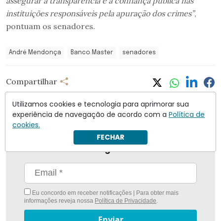
assegurar a transparência e a confiança pública nas
instituições responsáveis pela apuração dos crimes”
,
pontuam os senadores.
André Mendonça
Banco Master
senadores
Compartilhar
Utilizamos cookies e tecnologia para aprimorar sua
experiência de navegação de acordo com a
Política de
cookies.
FECHAR
Nunca foi tão fácil ficar bem informado com
O
Antagonista
Eu concordo em receber notificações | Para obter mais
informações reveja nossa
Política de Privacidade
.
Enviar