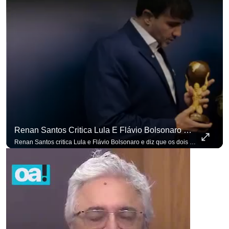
Renan Santos Critica Lula E Flávio Bolsonaro E Diz Que Os Dois São Lados Da Mesma Moeda.
Renan Santos critica Lula e Flávio Bolsonaro e diz que os dois são lados da mesma moeda. #OAntagonista Se você busca informação com credibilidade, inscreva-se agora e ative o