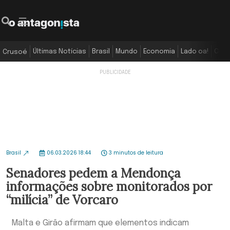
Últimas Notícias
Brasil
Mundo
Economia
Lado oa!
Colu
Crusoé
Brasil
06.03.2026 18:44
3 minutos de leitura
Senadores pedem a Mendonça
informações sobre monitorados por
“milícia” de Vorcaro
Malta e Girão afirmam que elementos indicam