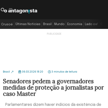
Últimas Notícias
Brasil
Mundo
Economia
Lado oa!
Colu
Crusoé
Brasil
06.03.2026 18:20
3 minutos de leitura
Senadores pedem a governadores
medidas de proteção a jornalistas por
caso Master
Parlamentares dizem haver indícios da existência de