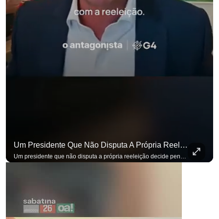
Um Presidente Que Não Disputa A Própria Reeleição Decide Pensando Em Quem Vem Depois.
para não perder nenhuma at
Um presidente que não disputa a própria reeleição decide pensando em quem vem depois. Foi assim que Flávio Bolsonaro defendeu a PEC do fim da reeleição, primeira das medidas que citou para o ambiente de negócios. Se você busca informação com credibilidade, inscreva-se agora e ative o