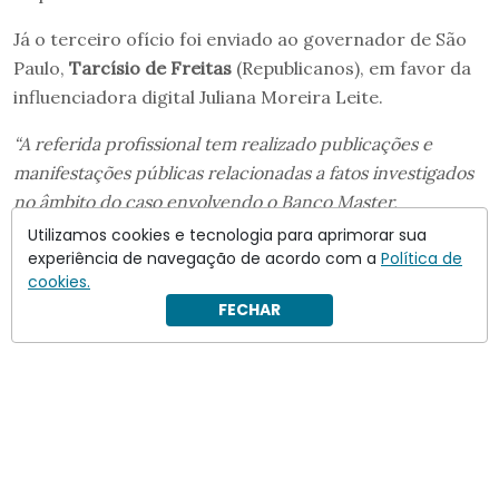
Já o terceiro ofício foi enviado ao governador de São
Paulo,
Tarcísio de Freitas
(Republicanos), em favor da
influenciadora digital Juliana Moreira Leite.
“A referida profissional tem realizado publicações e
manifestações públicas relacionadas a fatos investigados
no âmbito do caso envolvendo o Banco Master,
atualmente objeto de apuração por autoridades
Utilizamos cookies e tecnologia para aprimorar sua
experiência de navegação de acordo com a
Política de
federais”
, diz o documento.
cookies.
FECHAR