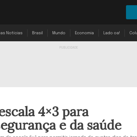
mas Notícias
Brasil
Mundo
Economia
Lado oa!
Col
scala 4×3 para
 segurança e da saúde