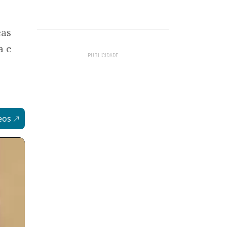
eas
a e
eos