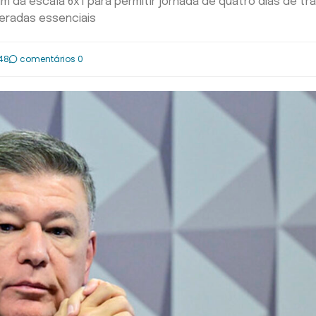
m da escala 6x1 para permitir jornada de quatro dias de tr
eradas essenciais
:48
comentários 0