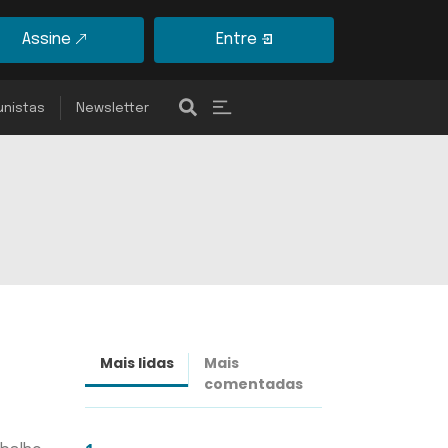
Assine
Entre
unistas
Newsletter
Mais lidas
Mais
Últimas
comentadas
notícias