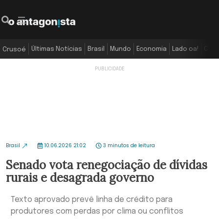
Últimas Notícias
Brasil
Mundo
Economia
Lado oa!
Colu
Crusoé
Brasil
10.06.2026 21:02
3 minutos de leitura
Senado vota renegociação de dívidas
rurais e desagrada governo
Texto aprovado prevê linha de crédito para
produtores com perdas por clima ou conflitos