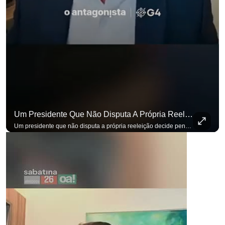
Um Presidente Que Não Disputa A Própria Reeleição Decide Pensando Em Quem Vem Depois.
para não perder nenhuma atualização!
Ouça O Antagonista nos principais 
Um presidente que não disputa a própria reeleição decide pensando em quem vem depois. Foi assim que Flávio Bolsonaro defendeu a PEC do fim da reeleição, primeira das medidas que citou para o ambiente de negócios. Se você busca informação com credibilidade, inscreva-se agora e ative o