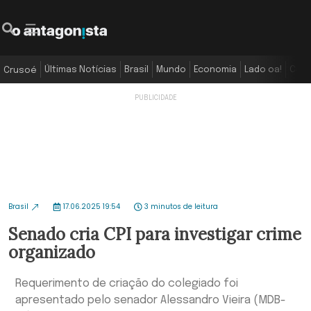
Últimas Notícias
Brasil
Mundo
Economia
Lado oa!
Colu
Crusoé
Brasil
17.06.2025 19:54
3 minutos de leitura
Senado cria CPI para investigar crime
organizado
Requerimento de criação do colegiado foi
apresentado pelo senador Alessandro Vieira (MDB-