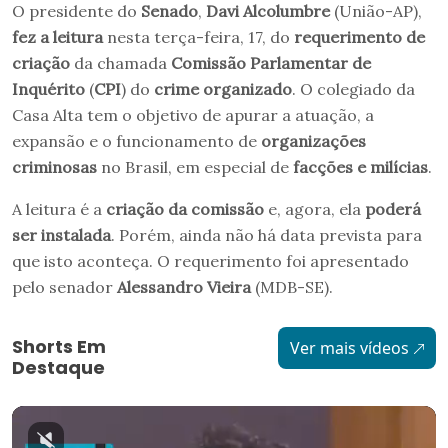
O presidente do
Senado
,
Davi Alcolumbre
(União-AP),
fez a leitura
nesta terça-feira, 17, do
requerimento de
criação
da chamada
Comissão Parlamentar de
Inquérito
(
CPI
) do
crime organizado
. O colegiado da
Casa Alta tem o objetivo de apurar a atuação, a
expansão e o funcionamento de
organizações
criminosas
no Brasil, em especial de
facções e milícias
.
A leitura é a
criação da comissão
e, agora, ela
poderá
ser instalada
. Porém, ainda não há data prevista para
que isto aconteça. O requerimento foi apresentado
pelo senador
Alessandro Vieira
(MDB-SE).
Shorts Em
Ver mais vídeos
Destaque