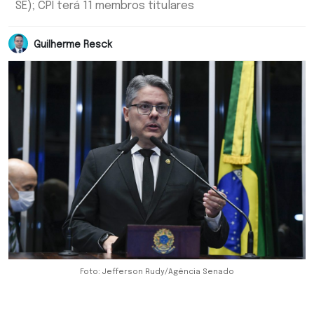
SE); CPI terá 11 membros titulares
Guilherme Resck
Foto: Jefferson Rudy/Agência Senado