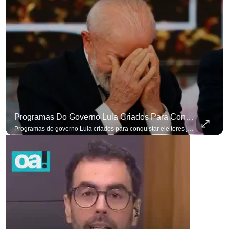
Programas Do Governo Lula Criados Para Conquistar Eleitores Já Não Têm Mais O Mesmo Efeito
Programas do governo Lula criados para conquistar eleitores já não têm o mesmo efeito de campanhas anteriores. #OAntagonista Se você busca informação com credibilidade, inscreva-se agora e ative o