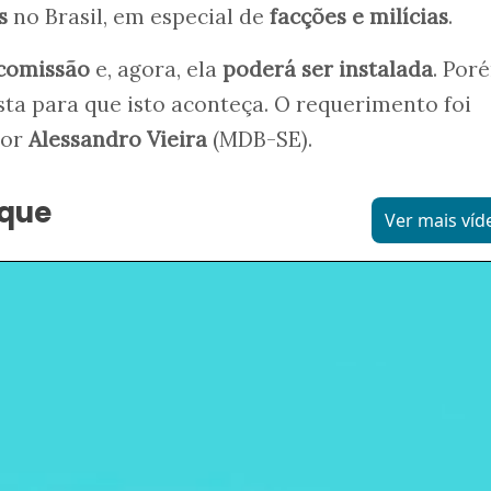
s
no Brasil, em especial de
facções e milícias
.
 comissão
e, agora, ela
poderá ser instalada
. Por
sta para que isto aconteça. O requerimento foi
dor
Alessandro Vieira
(MDB-SE).
aque
Ver mais víd