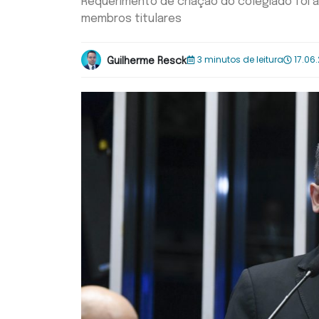
Requerimento de criação do colegiado foi a
membros titulares
3 minutos de leitura
17.06
Guilherme Resck