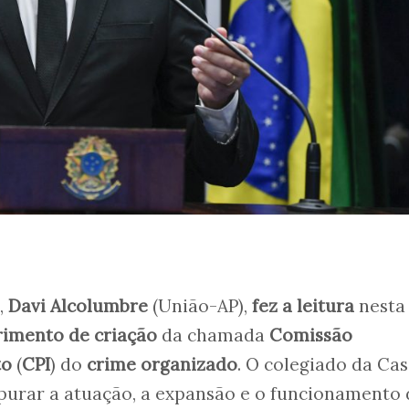
,
Davi Alcolumbre
(União-AP),
fez a leitura
nesta
rimento de criação
da chamada
Comissão
to
(
CPI
) do
crime organizado
. O colegiado da Ca
apurar a atuação, a expansão e o funcionamento 