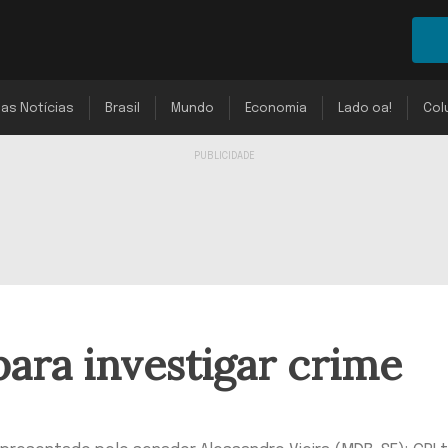
mas Notícias
Brasil
Mundo
Economia
Lado oa!
Col
para investigar crime