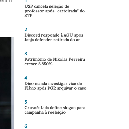
1
erá 11
USP cancela seleção de
professor após “carteirada” do
STF
2
Discord responde à AGU após
Janja defender retirada do ar
3
Patrimônio de Nikolas Ferreira
cresce 8.850%
4
Dino manda investigar vice de
Flávio após PGR arquivar o caso
5
Crusoé: Lula define slogan para
campanha à reeleição
6