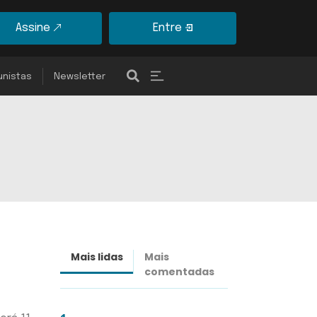
Assine
Entre
unistas
Newsletter
Mais lidas
Mais
Últimas
comentadas
notícias