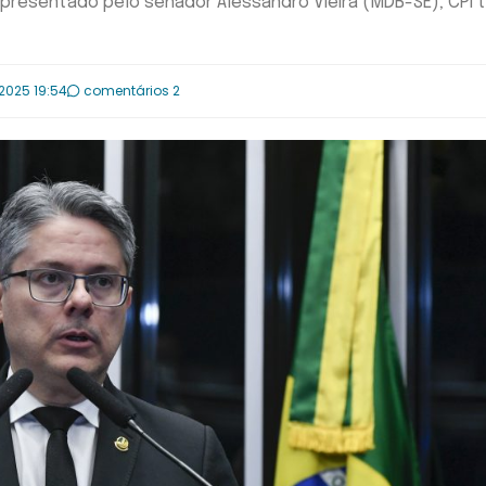
presentado pelo senador Alessandro Vieira (MDB-SE); CPI t
.2025 19:54
comentários 2