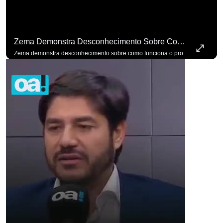
Zema Demonstra Desconhecimento Sobre Como Funciona O Processo De Mudança Das Leis. #OAntagonista
Zema demonstra desconhecimento sobre como funciona o processo de mudança das leis. #OAntagonista Se você busca informação com credibilidade, inscreva-se agora e ative o