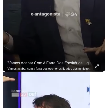
"Vamos Acabar Com A Farra Dos Escritórios Ligados Aos Ministros Do STF"
"Vamos acabar com a farra dos escritórios ligados aos ministros do STF". Essa foi a resposta de Renan Santos ao ser questionado sobre o Judiciário. Se você busca informação com credibilidade, inscreva-se agora e ative o