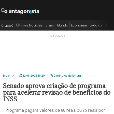
Últimas Notícias
Brasil
Mundo
Economia
Lado oa!
Colu
Crusoé
Brasil
12.08.2025 19:20
2 minutos de leitura
Senado aprova criação de programa
para acelerar revisão de benefícios do
INSS
Programa pagará valores de 68 reais ou 75 reais por