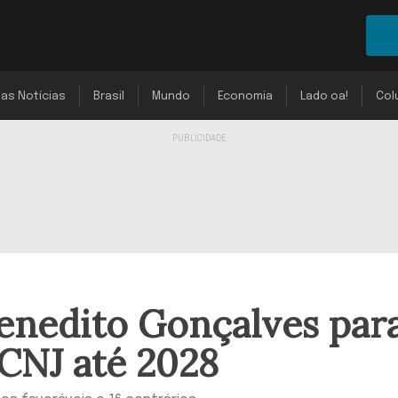
mas Notícias
Brasil
Mundo
Economia
Lado oa!
Col
enedito Gonçalves par
CNJ até 2028