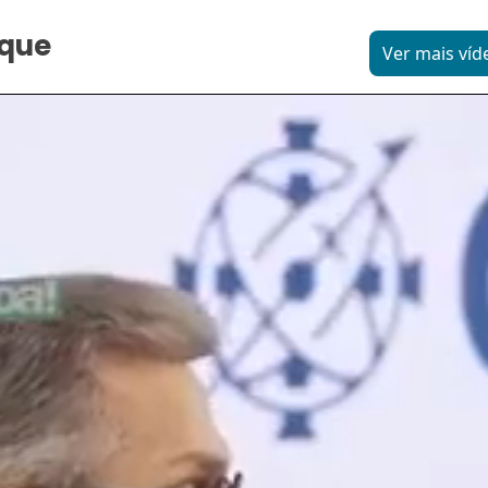
aque
Ver mais víd