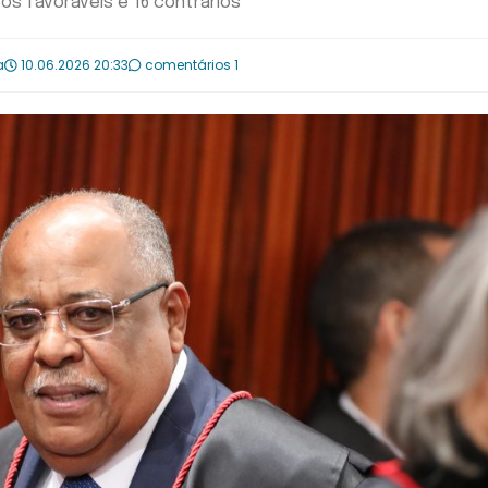
os favoráveis e 16 contrários
a
10.06.2026 20:33
comentários 1