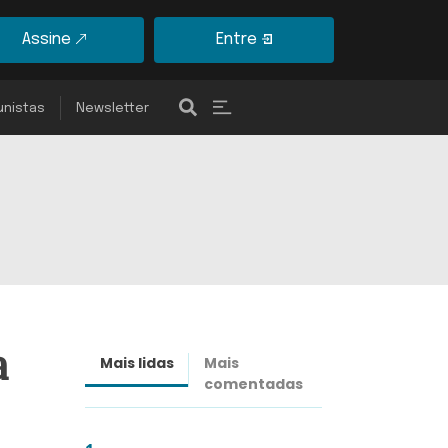
Assine
Entre
unistas
Newsletter
a
Mais lidas
Mais
Últimas
comentadas
notícias