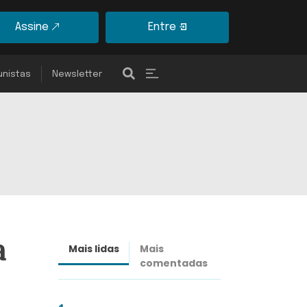
Assine
Entre
unistas
Newsletter
a
Mais lidas
Mais
Últimas
comentadas
notícias