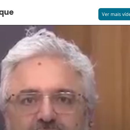
aque
Ver mais víd