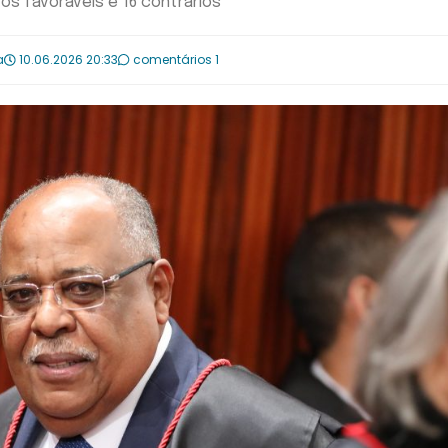
os favoráveis e 16 contrários
a
10.06.2026 20:33
comentários 1