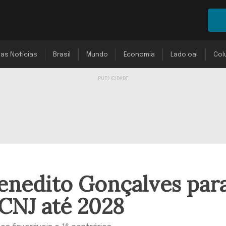
mas Notícias
Brasil
Mundo
Economia
Lado oa!
Col
enedito Gonçalves par
CNJ até 2028