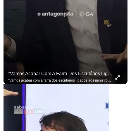
"Vamos Acabar Com A Farra Dos Escritórios Ligados Aos Ministros Do STF"
"Vamos acabar com a farra dos escritórios ligados aos ministros do STF". Essa foi a resposta de Renan Santos ao ser questionado sobre o Judiciário. Se você busca informação com credibilidade, inscreva-se agora e ative o