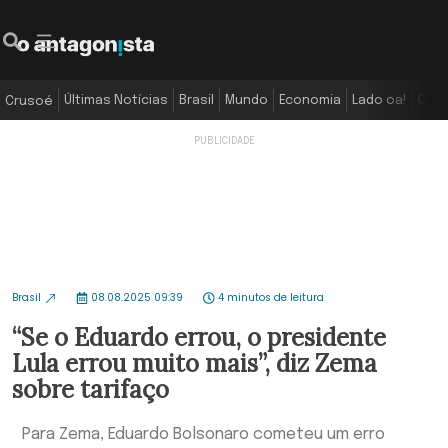
Últimas Notícias
Brasil
Mundo
Economia
Lado oa!
Colu
Crusoé
Brasil
08.08.2025 09:39
4 minutos de leitura
“Se o Eduardo errou, o presidente
Lula errou muito mais”, diz Zema
sobre tarifaço
Para Zema, Eduardo Bolsonaro cometeu um erro