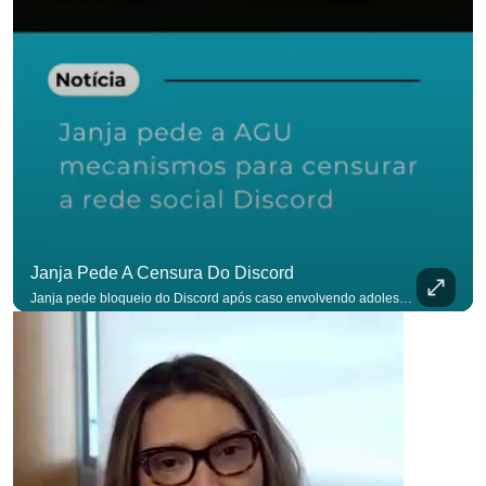
Janja Pede A Censura Do Discord
Janja pede bloqueio do Discord após caso envolvendo adolescente: “Precisamos tirar do ar”. #OAntagonista Se você busca informação com credibilidade, inscreva-se agora e ative o