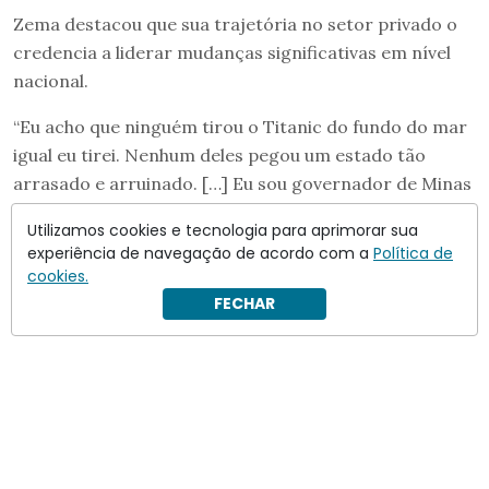
Zema destacou que sua trajetória no setor privado o
credencia a liderar mudanças significativas em nível
nacional.
“Eu acho que ninguém tirou o Titanic do fundo do mar
igual eu tirei. Nenhum deles pegou um estado tão
arrasado e arruinado. […] Eu sou governador de Minas
por indignação, por inconformismo com aquilo que o
Utilizamos cookies e tecnologia para aprimorar sua
PT (do antecessor Fernando Pimentel) fez.
experiência de navegação de acordo com a
Política de
cookies.
FECHAR