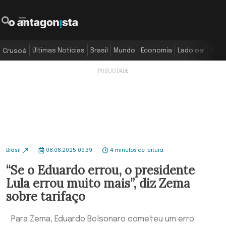
Últimas Notícias
Brasil
Mundo
Economia
Lado oa!
Colu
Crusoé
Brasil
08.08.2025 09:39
4 minutos de leitura
“Se o Eduardo errou, o presidente
Lula errou muito mais”, diz Zema
sobre tarifaço
Para Zema, Eduardo Bolsonaro cometeu um erro