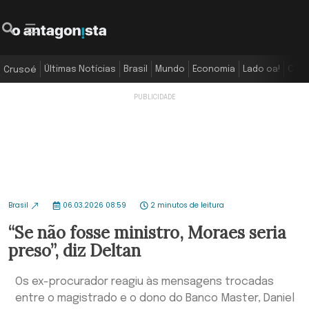
Últimas Notícias
Brasil
Mundo
Economia
Lado oa!
Colu
Crusoé
Brasil
06.03.2026 08:59
2 minutos de leitura
“Se não fosse ministro, Moraes seria
preso”, diz Deltan
Os ex-procurador reagiu às mensagens trocadas
entre o magistrado e o dono do Banco Master, Daniel