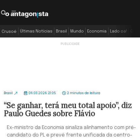
Últimas Notícias
Brasil
Mundo
Economia
Lado oa!
Colu
Crusoé
Brasil
06.03.2026 21:05
2 minutos de leitura
“Se ganhar, terá meu total apoio”, diz
Paulo Guedes sobre Flávio
Ex-ministro da Economia sinaliza alinhamento com pré-
candidato do PL e prevê frente unificada da centro-