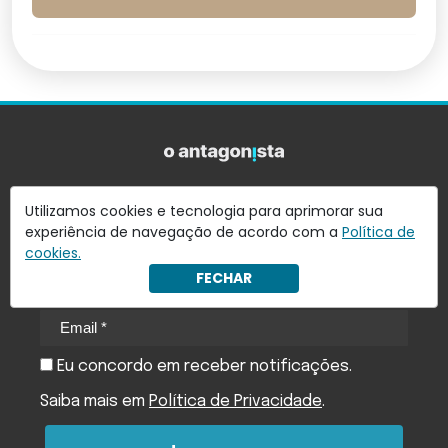
Utilizamos cookies e tecnologia para aprimorar sua
Quer receber notícias do Antagonista em seu
experiência de navegação de acordo com a
Política de
e-mail?
cookies.
Assine nossa newsletter e receba as principais notícias
FECHAR
em seu e-mail
Eu concordo em receber notificações.
Saiba mais em
Política de Privacidade
.