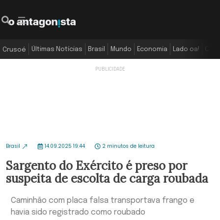
Últimas Notícias
Brasil
Mundo
Economia
Lado oa!
Colu
Crusoé
Brasil
14.09.2025 19:44
2 minutos de leitura
Sargento do Exército é preso por
suspeita de escolta de carga roubada
Caminhão com placa falsa transportava frango e
havia sido registrado como roubado