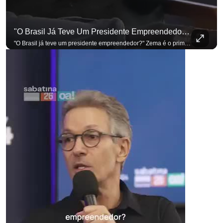
"O Brasil Já Teve Um Presidente Empreendedor?"
"O Brasil já teve um presidente empreendedor?" Zema é o primeiro a sentar na cadeira. Outros três presidenciáveis ainda vão passar por ela. A Sabatina Presidencial está no ar, com perguntas que vieram de uma pesquisa inédita com empresários. Acompanhe AO VIVO no YouTube do G4 Business. Se você busca informação com credibilidade, inscreva-se agora e ative o