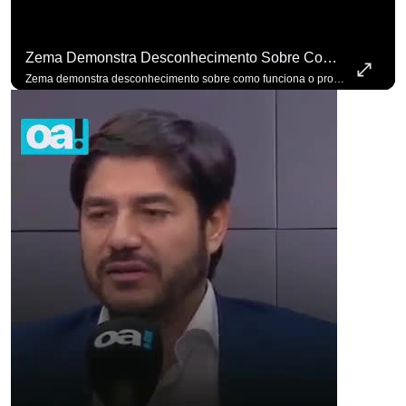
Zema Demonstra Desconhecimento Sobre Como Funciona O Processo De Mudança Das Leis. #OAntagonista
Zema demonstra desconhecimento sobre como funciona o processo de mudança das leis. #OAntagonista Se você busca informação com credibilidade, inscreva-se agora e ative o