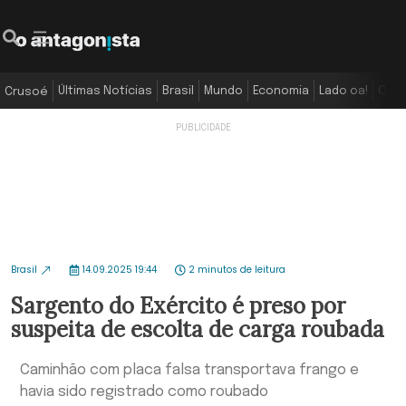
Últimas Notícias
Brasil
Mundo
Economia
Lado oa!
Colu
Crusoé
Brasil
14.09.2025 19:44
2 minutos de leitura
Sargento do Exército é preso por
suspeita de escolta de carga roubada
Caminhão com placa falsa transportava frango e
havia sido registrado como roubado