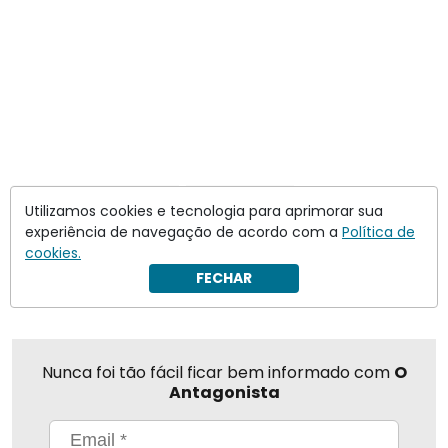
Mauro Campbell Marques
ministros do stj
Utilizamos cookies e tecnologia para aprimorar sua
experiência de navegação de acordo com a
Política de
cookies.
Compartilhar
FECHAR
Nunca foi tão fácil ficar bem informado com
O
Antagonista