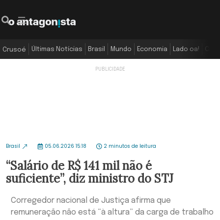
Últimas Notícias
Brasil
Mundo
Economia
Lado oa!
Colu
Crusoé
Brasil
05.06.2026 15:18
2 minutos de leitura
“Salário de R$ 141 mil não é
suficiente”, diz ministro do STJ
Corregedor nacional de Justiça afirma que
remuneração não está “à altura” da carga de trabalho