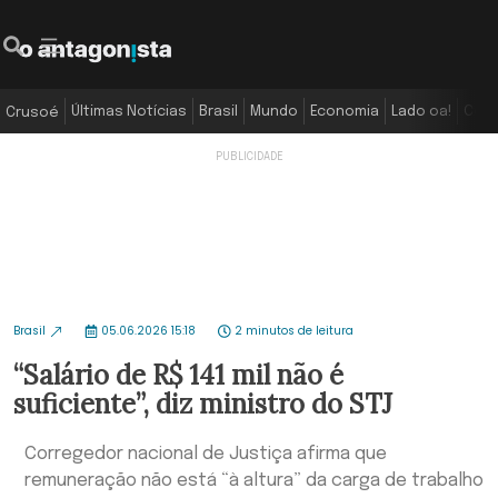
Últimas Notícias
Brasil
Mundo
Economia
Lado oa!
Colu
Crusoé
Brasil
05.06.2026 15:18
2 minutos de leitura
“Salário de R$ 141 mil não é
suficiente”, diz ministro do STJ
Corregedor nacional de Justiça afirma que
remuneração não está “à altura” da carga de trabalho