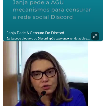
Janja Pede A Censura Do Discord
Janja pede bloqueio do Discord após caso envolvendo adolescente: “Precisamos tirar do ar”. #OAntagonista Se você busca informação com credibilidade, inscreva-se agora e ative o