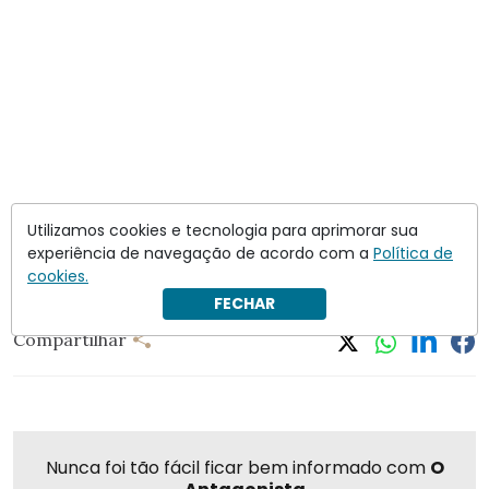
Utilizamos cookies e tecnologia para aprimorar sua
experiência de navegação de acordo com a
Política de
cookies.
Mauro Campbell Marques
ministros do stj
FECHAR
Compartilhar
Nunca foi tão fácil ficar bem informado com
O