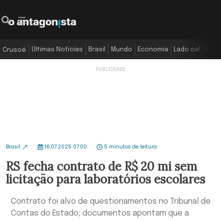
Últimas Notícias
Brasil
Mundo
Economia
Lado oa!
Colu
Crusoé
Brasil
16.07.2025 07:00
5 minutos de leitura
RS fecha contrato de R$ 20 mi sem
licitação para laboratórios escolares
Contrato foi alvo de questionamentos no Tribunal de
Contas do Estado; documentos apontam que a