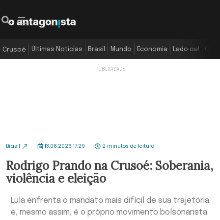
Últimas Notícias
Brasil
Mundo
Economia
Lado oa!
Colu
Crusoé
Brasil
13.06.2026 17:29
2 minutos de leitura
Rodrigo Prando na Crusoé: Soberania,
violência e eleição
Lula enfrenta o mandato mais difícil de sua trajetória
e, mesmo assim, é o próprio movimento bolsonarista