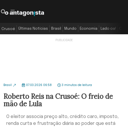
Últimas Notícias
Brasil
Mundo
Economia
Lado oa!
Colu
Crusoé
Brasil
07.03.2026 06:58
3 minutos de leitura
Roberto Reis na Crusoé: O freio de
mão de Lula
O eleitor associa preço alto, crédito caro, imposto,
renda curta e frustração diária ao poder que está