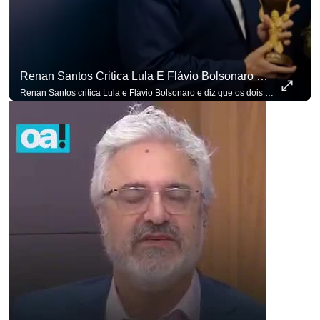
Renan Santos Critica Lula E Flávio Bolsonaro E Diz Que Os Dois São Lados Da Mesma Moeda.
Renan Santos critica Lula e Flávio Bolsonaro e diz que os dois são lados da mesma moeda. #OAntagonista Se você busca informação com credibilidade, inscreva-se agora e ative o