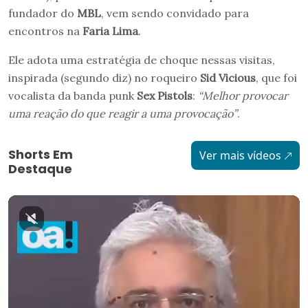
fundador do
MBL
, vem sendo convidado para
encontros na
Faria Lima
.
Ele adota uma estratégia de choque nessas visitas,
inspirada (segundo diz) no roqueiro
Sid Vicious
, que foi
vocalista da banda punk
Sex Pistols
:
“Melhor provocar
uma reação do que reagir a uma provocação”
.
Shorts Em
Ver mais vídeos
Destaque