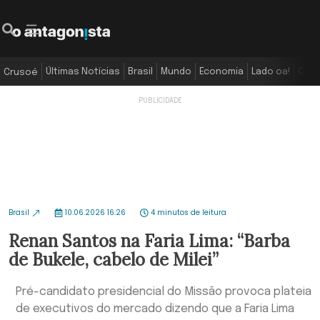
Últimas Notícias
Brasil
Mundo
Economia
Lado oa!
Colu
Crusoé
Brasil
10.06.2026 16:26
4 minutos de leitura
Renan Santos na Faria Lima: “Barba
de Bukele, cabelo de Milei”
Pré-candidato presidencial do Missão provoca plateia
de executivos do mercado dizendo que a Faria Lima