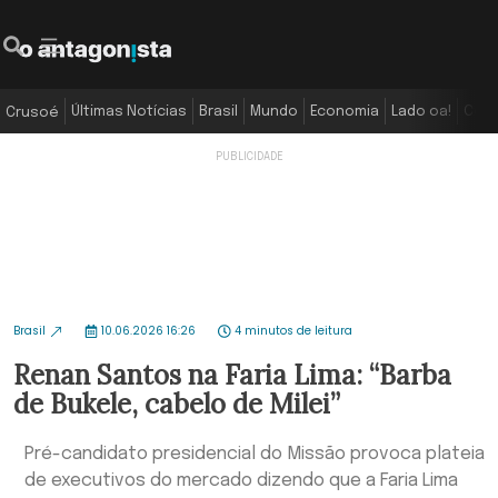
Últimas Notícias
Brasil
Mundo
Economia
Lado oa!
Colu
Crusoé
Brasil
10.06.2026 16:26
4 minutos de leitura
Renan Santos na Faria Lima: “Barba
de Bukele, cabelo de Milei”
Pré-candidato presidencial do Missão provoca plateia
de executivos do mercado dizendo que a Faria Lima