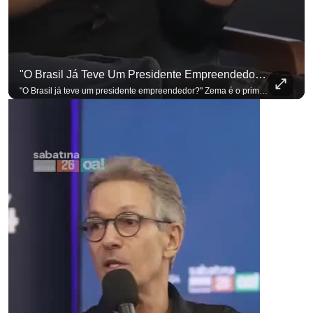
"O Brasil Já Teve Um Presidente Empreendedor?"
para não perder n
"O Brasil já teve um presidente empreendedor?" Zema é o primeiro a sentar na cadeira. Outros três presidenciáveis ainda vão passar por ela. A Sabatina Presidencial está no ar, com perguntas que vieram de uma pesquisa inédita com empresários. Acompanhe AO VIVO no YouTube do G4 Business. Se você busca informação com credibilidade, inscreva-se agora e ative o