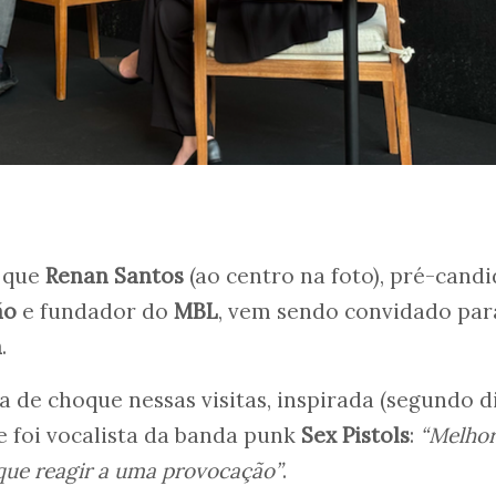
s que
Renan Santos
(ao centro na foto), pré-cand
ão
e fundador do
MBL
, vem sendo convidado par
a
.
a de choque nessas visitas, inspirada (segundo d
ue foi vocalista da banda punk
Sex Pistols
:
“Melho
que reagir a uma provocação”
.