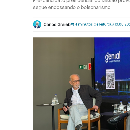
Pré-candidato presidencial do Missão provo
segue endossando o bolsonarismo
4 minutos de leitura
10.06.20
Carlos Graieb