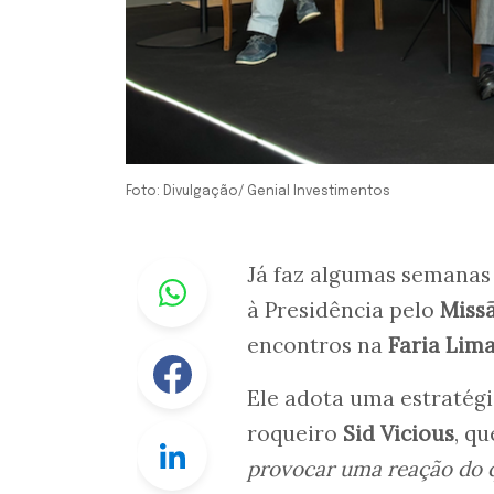
Foto: Divulgação/ Genial Investimentos
Whastapp
Já faz algumas semana
à Presidência pelo
Miss
encontros na
Faria Lim
Facebook
Ele adota uma estratégi
roqueiro
Sid Vicious
, q
Linkedin
provocar uma reação do 