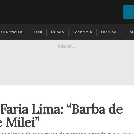
mas Notícias
Brasil
Mundo
Economia
Lado oa!
Col
Faria Lima: “Barba de
 Milei”