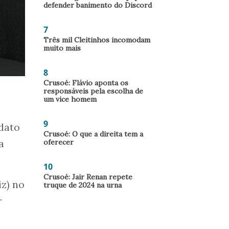
defender banimento do Discord
7
Três mil Cleitinhos incomodam
muito mais
8
Crusoé: Flávio aponta os
responsáveis pela escolha de
um vice homem
9
idato
Crusoé: O que a direita tem a
oferecer
a
10
Crusoé: Jair Renan repete
iz) no
truque de 2024 na urna
r