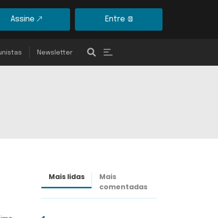
Assine
Entre
unistas
Newsletter
Mais lidas
Mais
Últimas
comentadas
notícias