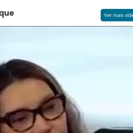
aque
Ver mais víd