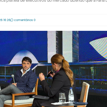
ca plateia de executivos do mercado dizendo que a Faria 
26 16:26
comentários 0