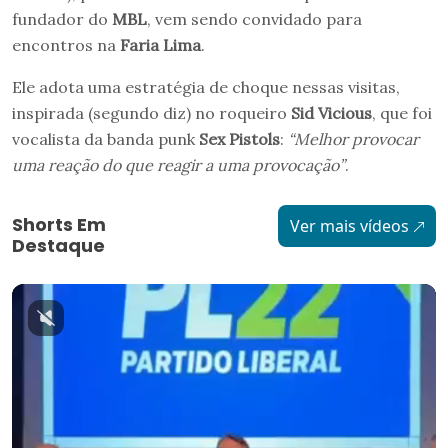
fundador do
MBL
, vem sendo convidado para
encontros na
Faria Lima
.
Ele adota uma estratégia de choque nessas visitas,
inspirada (segundo diz) no roqueiro
Sid Vicious
, que foi
vocalista da banda punk
Sex Pistols
:
“Melhor provocar
uma reação do que reagir a uma provocação”
.
Shorts Em
Ver mais vídeos
Destaque