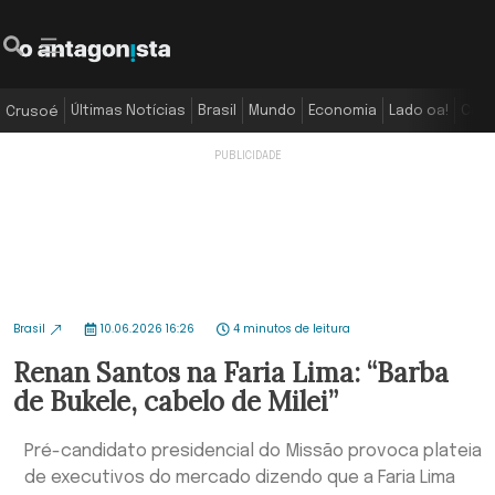
Últimas Notícias
Brasil
Mundo
Economia
Lado oa!
Colu
Crusoé
Brasil
10.06.2026 16:26
4 minutos de leitura
Renan Santos na Faria Lima: “Barba
de Bukele, cabelo de Milei”
Pré-candidato presidencial do Missão provoca plateia
de executivos do mercado dizendo que a Faria Lima