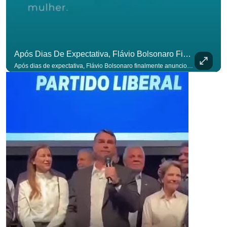
Após Dias De Expectativa, Flávio Bolsonaro Finalmente Anunciou Seu Vice. #OAntagonista
Após dias de expectativa, Flávio Bolsonaro finalmente anunciou seu vice. #OAntagonista Se você busca informação com credibilidade, inscreva-se agora e ative o