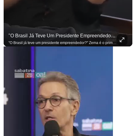
"O Brasil Já Teve Um Presidente Empreendedor?"
"O Brasil já teve um presidente empreendedor?" Zema é o primeiro a sentar na cadeira. Outros três presidenciáveis ainda vão passar por ela. A Sabatina Presidencial está no ar, com perguntas que vieram de uma pesquisa inédita com empresários. Acompanhe AO VIVO no YouTube do G4 Business. Se você busca informação com credibilidade, inscreva-se agora e ative o