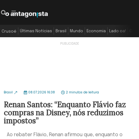
Últimas Notícias
Brasil
Mundo
Economia
Lado oa!
Colu
Crusoé
Brasil
08.07.2026 16:38
2 minutos de leitura
Renan Santos: “Enquanto Flávio faz
compras na Disney, nós reduzimos
impostos”
Ao rebater Flávio, Renan afirmou que, enquanto o