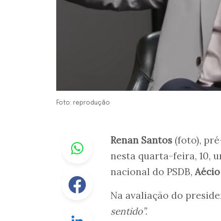
Foto: reprodução
Whastapp
Renan Santos
(foto), pr
nesta quarta-feira, 10,
nacional do PSDB,
Aécio
Facebook
Na avaliação do presid
sentido”.
Linkedin