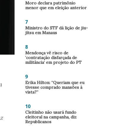
Moro declara patrimônio
menor que em eleição anterior
7
Ministro do STF dá lição de jiu-
jítsu em Manaus
8
Mendonça vê risco de
‘contratação disfarçada de
militância’ em projeto do PT
9
Erika Hilton: “Queriam que eu
u
tivesse comprado mansões à
vista?”
10
Cleitinho não usará fundo
az
eleitoral na campanha, diz
Republicanos