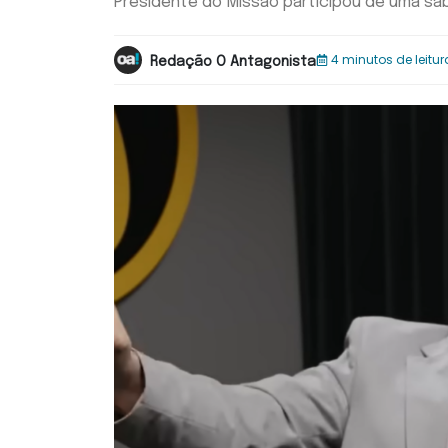
Presidente do Missão participou de uma saba
4 minutos de leitur
Redação O Antagonista