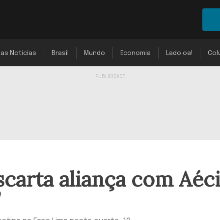
mas Notícias
Brasil
Mundo
Economia
Lado oa!
Col
carta aliança com Aéci
”