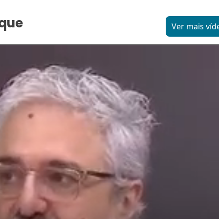
aque
Ver mais víd