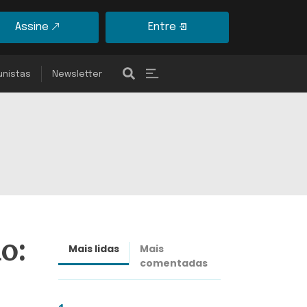
Assine
Entre
unistas
Newsletter
o:
Mais lidas
Mais
Últimas
comentadas
notícias