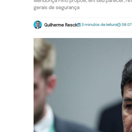
Mendonça Filho propõe, em seu parecer, ret
gerais de segurança
3 minutos de leitura
08.07
Guilherme Resck