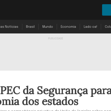
mas Notícias
Brasil
Mundo
Economia
Lado oa!
Col
 PEC da Segurança par
omia dos estados