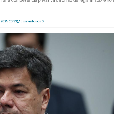
irar a competência privativa da União de legislar sobre no
.2025 20:33
comentários 0