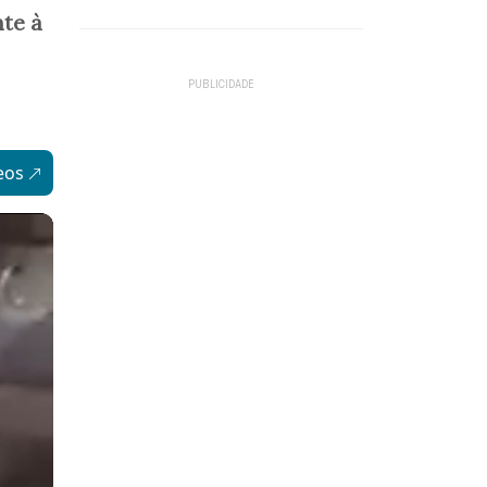
te à
eos