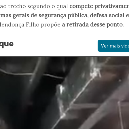
 ao trecho segundo o qual
compete privativamen
mas gerais de segurança pública, defesa social e
Mendonça Filho propõe
a retirada desse ponto
.
aque
Ver mais víd