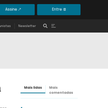
Assine
Entre
unistas
Newsletter
a
Mais lidas
Mais
Últimas
comentadas
notícias