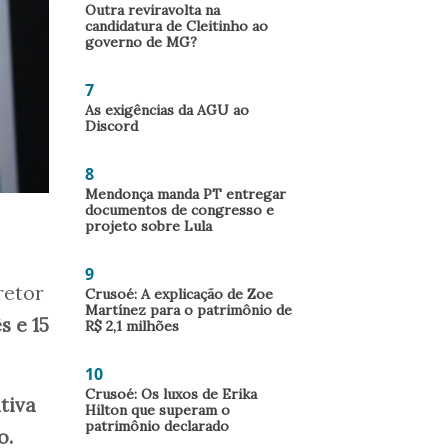
Outra reviravolta na
candidatura de Cleitinho ao
governo de MG?
7
As exigências da AGU ao
Discord
8
Mendonça manda PT entregar
documentos de congresso e
projeto sobre Lula
9
retor
Crusoé: A explicação de Zoe
Martínez para o patrimônio de
s e 15
R$ 2,1 milhões
10
Crusoé: Os luxos de Erika
tiva
Hilton que superam o
patrimônio declarado
o.