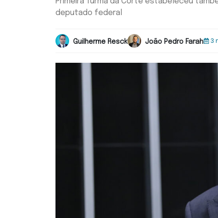
Primeira Turma da Corte estabeleceu també
deputado federal
3 
Guilherme Resck
João Pedro Farah