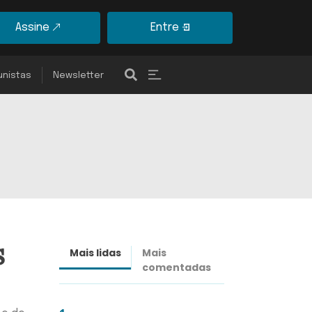
Assine
Entre
unistas
Newsletter
s
Mais lidas
Mais
Últimas
comentadas
notícias