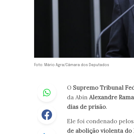
Foto: Mário Agra/Câmara dos Deputados
Whastapp
O
Supremo Tribunal Fe
da Abin
Alexandre Ram
dias de prisão
.
Facebook
Ele foi condenado pelo
de abolição violenta do
Linkedin