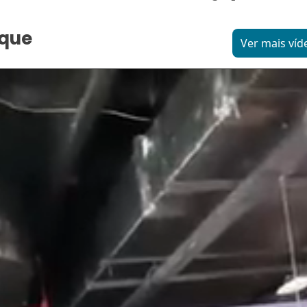
aque
Ver mais víd