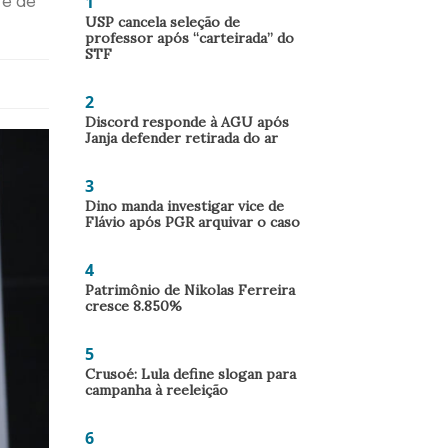
1
 e de
USP cancela seleção de
professor após “carteirada” do
STF
2
Discord responde à AGU após
Janja defender retirada do ar
3
Dino manda investigar vice de
Flávio após PGR arquivar o caso
4
Patrimônio de Nikolas Ferreira
cresce 8.850%
5
Crusoé: Lula define slogan para
campanha à reeleição
6