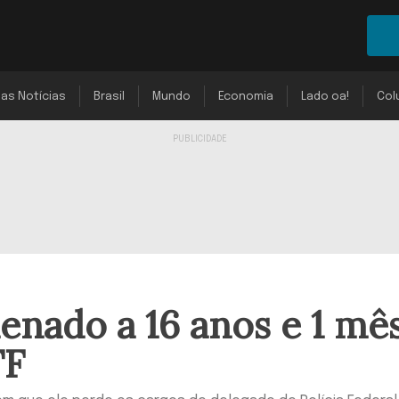
mas Notícias
Brasil
Mundo
Economia
Lado oa!
Col
nado a 16 anos e 1 mê
TF