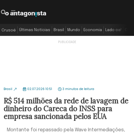
Últimas Notícias
Brasil
Mundo
Economia
Lado oa!
Colu
Crusoé
Brasil
02.07.2026 10:51
3 minutos de leitura
R$ 514 milhões da rede de lavagem de
dinheiro do Careca do INSS para
empresa sancionada pelos EUA
Montante foi repassado pela Wave Intermediações,