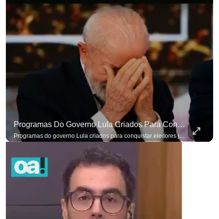
Programas Do Governo Lula Criados Para Conquistar Eleitores Já Não Têm Mais O Mesmo Efeito
Programas do governo Lula criados para conquistar eleitores já não têm o mesmo efeito de campanhas anteriores. #OAntagonista Se você busca informação com credibilidade, inscreva-se agora e ative o