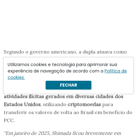
Segundo o governo americano, a dupla atuava como
elo entre integrantes do PCC sediados na Flórida e
Utilizamos cookies e tecnologia para aprimorar sua
traficantes estrangeiros.
experiência de navegação de acordo com a
Política de
cookies.
De acordo com o comunicado, a
organização lavou
FECHAR
mais de US$ 30 milhões em recursos provenientes de
atividades ilícitas gerados em diversas cidades dos
Estados Unidos
, utilizando
criptomoedas
para
transferir os valores de volta ao Brasil em benefício do
PCC.
“Em janeiro de 2025, Shimada ficou brevemente em