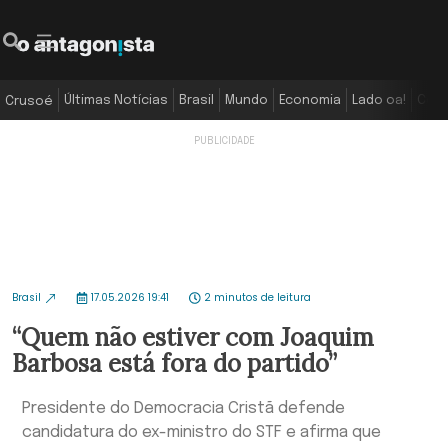
Últimas Notícias
Brasil
Mundo
Economia
Lado oa!
Colu
Crusoé
Brasil
17.05.2026 19:41
2 minutos de leitura
“Quem não estiver com Joaquim
Barbosa está fora do partido”
Presidente do Democracia Cristã defende
candidatura do ex-ministro do STF e afirma que