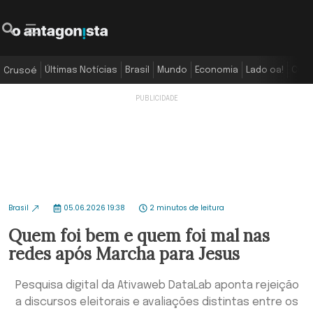
Últimas Notícias
Brasil
Mundo
Economia
Lado oa!
Colu
Crusoé
Brasil
05.06.2026 19:38
2 minutos de leitura
Quem foi bem e quem foi mal nas
redes após Marcha para Jesus
Pesquisa digital da Ativaweb DataLab aponta rejeição
a discursos eleitorais e avaliações distintas entre os