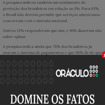
A pesquisa indicou também um sentimento de
proteção dos brasileiros em relação ao Pix. Para 63%,
o Brasil não deveria permitir que serviços americanos
concorram com o sistema nacional.
Outros 21% responderam que sim, e 16% disseram não
saber opinar.
A pesquisa indica ainda que 78% dos brasileiros já
usaram o sistema de pagamentos e que 96% de do que
já
fizeram um Pix
aprovam a ferramenta.
Lula
A Realtime perguntou também como os eleitores
interpretaram a reação de confronto de Lula com os
Estados Unidos em defesa do Pix. Nesse quesito, os
consultados se dividiram.