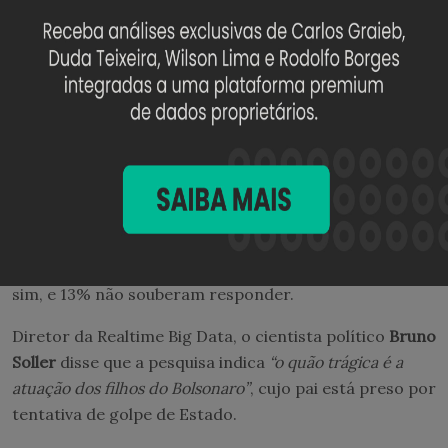
Para 48%, Lula
“está certo, é uma questão de soberania
nacional”
. Outros 42% escolheram a opção
“é
oportunista, atua de olho na reeleição”
—
10% não
souberam responder.
Diante da associação da família Bolsonaro com o
governo Trump, que não esconde mais o incômodo
com o Pix, o instituto também questionou se
“o Brasil
corre o risco de ficar sem o Pix se Lula perder a
reeleição”
.
Para 49%, a resposta é
“não”
. Outros 38% acham que
sim, e 13% não souberam responder.
Diretor da Realtime Big Data, o cientista político
Bruno
Soller
disse que a pesquisa indica
“o quão trágica é a
atuação dos filhos do Bolsonaro”
, cujo pai está preso por
tentativa de golpe de Estado.