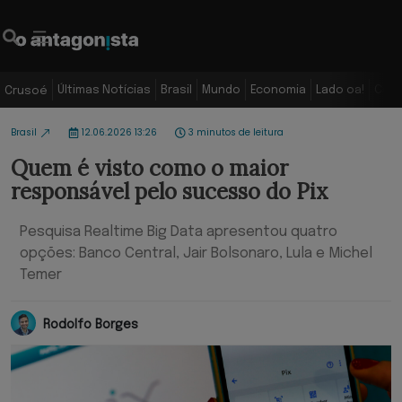
Últimas Notícias
Brasil
Mundo
Economia
Lado oa!
Colu
Crusoé
Brasil
12.06.2026 13:26
3 minutos de leitura
Quem é visto como o maior
responsável pelo sucesso do Pix
Pesquisa Realtime Big Data apresentou quatro
opções: Banco Central, Jair Bolsonaro, Lula e Michel
Temer
Rodolfo Borges