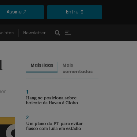
Assine
Entre
unistas
Newsletter
l
Mais lidas
Mais
Últimas
comentadas
notícias
1
mer
Hang se posiciona sobre
boicote da Havan à Globo
2
Um plano do PT para evitar
fiasco com Lula em estádio