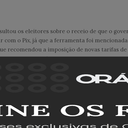
ultou os eleitores sobre o receio de que o gove
 com o Pix, já que a ferramenta foi mencionada
ue recomendou a imposição de novas tarifas de
o contexto do
tarifaço
.
s, esse risco existe. Outros 37% não enxergam
eram responder.
bém um sentimento de proteção dos brasileiros
, o Brasil não deveria permitir que serviços
om o sistema nacional.
 que sim, e 16% disseram não saber opinar.