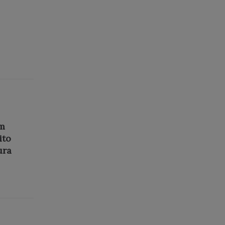
em
ito
ura