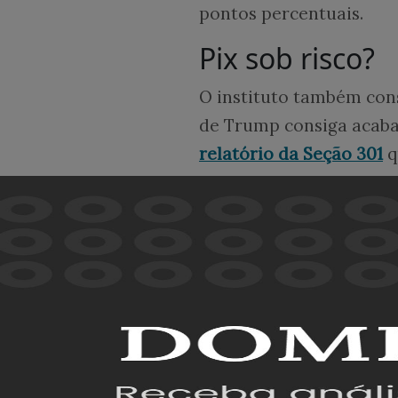
pontos percentuais.
Pix sob risco?
O instituto também cons
de Trump consiga acabar
relatório da Seção 301
q
importação ao Brasil, n
Para 41% dos consultado
perigo, e 22% não soub
A pesquisa indicou tam
relação ao Pix. Para 63%
americanos concorram c
Outros 21% responderam