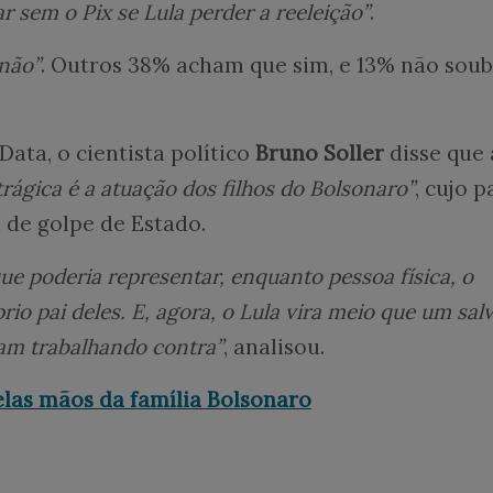
car sem o Pix se Lula perder a reeleição”
.
não”
. Outros 38% acham que sim, e 13% não sou
Data, o cientista político
Bruno Soller
disse que 
trágica é a atuação dos filhos do Bolsonaro”
, cujo p
a de golpe de Estado.
e poderia representar, enquanto pessoa física, o
rio pai deles. E, agora, o Lula vira meio que um sal
iam trabalhando contra”
, analisou.
elas mãos da família Bolsonaro