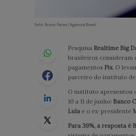
Foto: Bruno Peres/ Agência Brasil
Whastapp
Pesquisa
Realtime Big D
brasileiros consideram 
pagamentos
Pix
. O leva
Facebook
parceiro do instituto d
O instituto apresentou 
Linkedin
10 a 11 de junho:
Banco C
Lula
e o ex-presidente
Twitter
Para 39%, a resposta é 
sistema de pagamentos.