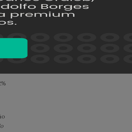
a.
o de
o, os
42%
ão
“o