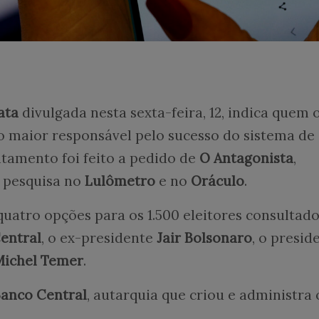
ata
divulgada nesta sexta-feira, 12, indica quem 
o maior responsável pelo sucesso do sistema de
ntamento foi feito a pedido de
O Antagonista
,
e pesquisa no
Lulômetro
e no
Oráculo
.
quatro opções para os 1.500 eleitores consultad
entral
, o ex-presidente
Jair Bolsonaro
, o presid
Michel Temer
.
Banco Central
, autarquia que criou e administra 