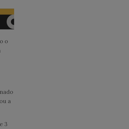
o o
m
onado
ou a
e 3