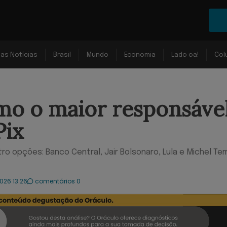
mas Notícias
Brasil
Mundo
Economia
Lado oa!
Col
mo o maior responsáve
Pix
ro opções: Banco Central, Jair Bolsonaro, Lula e Michel Te
2026 13:26
comentários 0