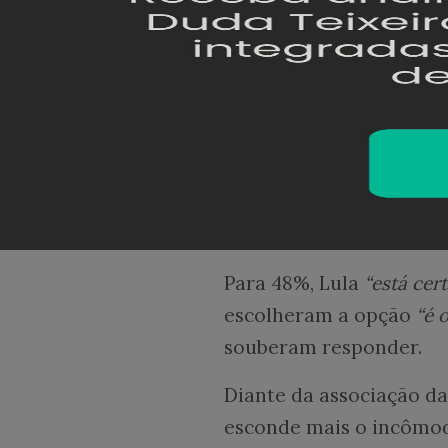
A pesquisa indica ainda
pagamentos e que 96% d
Lula
A Realtime perguntou t
confronto de Lula com o
consultados se dividira
Para 48%, Lula
“está cer
escolheram a opção
“é 
souberam responder.
Diante da associação d
esconde mais o incômod