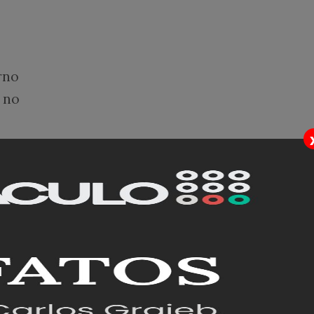
rno
 no
 em