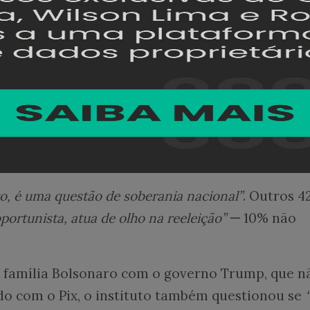
 que 78% dos brasileiros já usaram o sistema de
e do que já
fizeram um Pix
aprovam a ferrament
ambém como os eleitores interpretaram a reaçã
s Estados Unidos em defesa do Pix. Nesse quesit
m.
to, é uma questão de soberania nacional”
. Outros 
oportunista, atua de olho na reeleição”
—
10% não
a família Bolsonaro com o governo Trump, que n
o com o Pix, o instituto também questionou se