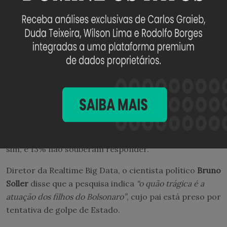
Para 48%, Lula
“está certo, é uma questão de soberania
nacional”
. Outros 42% escolheram a opção
“é
oportunista, atua de olho na reeleição”
—
10% não
souberam responder.
Diante da associação da família Bolsonaro com o
governo Trump, que não esconde mais o incômodo
com o Pix, o instituto também questionou se
“o Brasil
corre o risco de ficar sem o Pix se Lula perder a
reeleição”
.
Para 49%, a resposta é
“não”
. Outros 38% acham que
sim, e 13% não souberam responder.
Diretor da Realtime Big Data, o cientista político
Bruno
Soller
disse que a pesquisa indica
“o quão trágica é a
atuação dos filhos do Bolsonaro”
, cujo pai está preso por
tentativa de golpe de Estado.