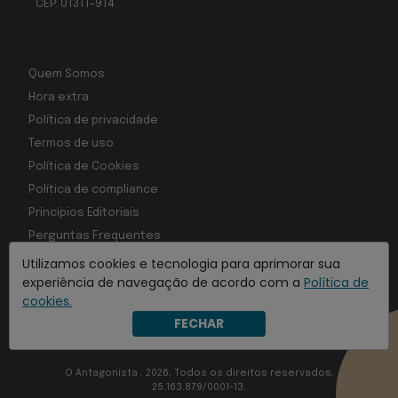
CEP: 01311-914
Quem Somos
Hora extra
Política de privacidade
Termos de uso
Política de Cookies
Política de compliance
Princípios Editoriais
Perguntas Frequentes
Utilizamos cookies e tecnologia para aprimorar sua
experiência de navegação de acordo com a
Política de
cookies.
Com inteligência e tecnologia:
FECHAR
Object1ve - Marketing Solution
O Antagonista , 2026, Todos os direitos reservados,
25.163.879/0001-13.