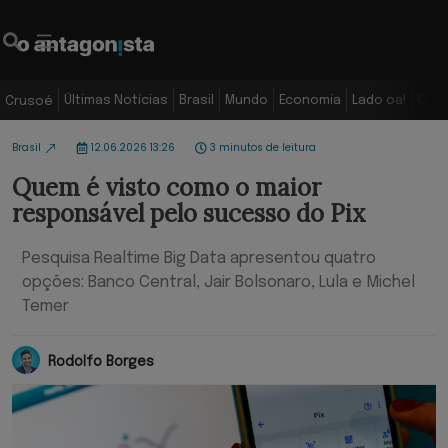
Últimas Notícias
Brasil
Mundo
Economia
Lado oa!
Colu
Crusoé
Brasil
12.06.2026 13:26
3 minutos de leitura
Quem é visto como o maior
responsável pelo sucesso do Pix
Pesquisa Realtime Big Data apresentou quatro
opções: Banco Central, Jair Bolsonaro, Lula e Michel
Temer
Rodolfo Borges