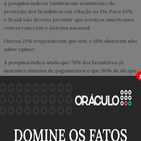
A pesquisa indicou também um sentimento de
proteção dos brasileiros em relação ao Pix. Para 63%,
o Brasil não deveria permitir que serviços americanos
concorram com o sistema nacional.
Outros 21% responderam que sim, e 16% disseram não
saber opinar.
A pesquisa indica ainda que 78% dos brasileiros já
usaram o sistema de pagamentos e que 96% de do que
já
fizeram um Pix
aprovam a ferramenta.
Lula
A Realtime perguntou também como os eleitores
interpretaram a reação de confronto de Lula com os
Estados Unidos em defesa do Pix. Nesse quesito, os
consultados se dividiram.