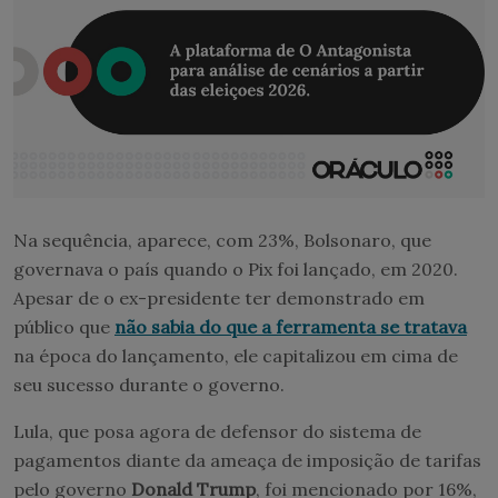
Na sequência, aparece, com 23%, Bolsonaro, que
governava o país quando o Pix foi lançado, em 2020.
Apesar de o ex-presidente ter demonstrado em
público que
não sabia do que a ferramenta se tratava
na época do lançamento, ele capitalizou em cima de
seu sucesso durante o governo.
Lula, que posa agora de defensor do sistema de
pagamentos diante da ameaça de imposição de tarifas
pelo governo
Donald Trump
, foi mencionado por 16%,