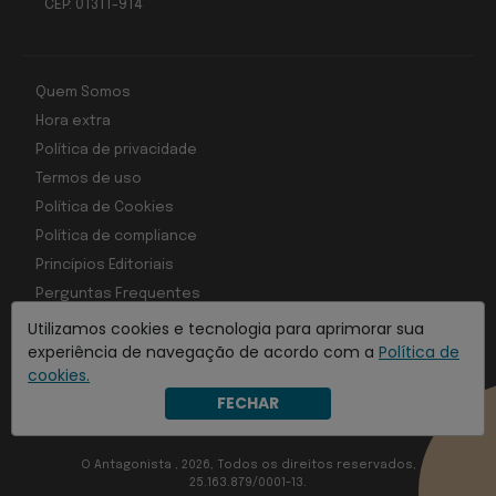
CEP: 01311-914
Quem Somos
Hora extra
Política de privacidade
Termos de uso
Política de Cookies
Política de compliance
Princípios Editoriais
Perguntas Frequentes
Utilizamos cookies e tecnologia para aprimorar sua
experiência de navegação de acordo com a
Política de
cookies.
Com inteligência e tecnologia:
FECHAR
Object1ve - Marketing Solution
O Antagonista , 2026, Todos os direitos reservados,
25.163.879/0001-13.