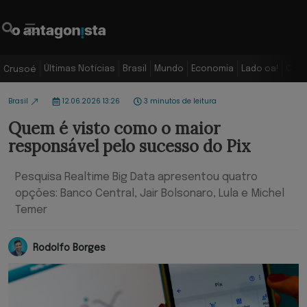
Últimas Notícias
Brasil
Mundo
Economia
Lado oa!
Colu
Crusoé
Brasil
12.06.2026 13:26
3 minutos de leitura
Quem é visto como o maior
responsável pelo sucesso do Pix
Pesquisa Realtime Big Data apresentou quatro
opções: Banco Central, Jair Bolsonaro, Lula e Michel
Temer
Rodolfo Borges