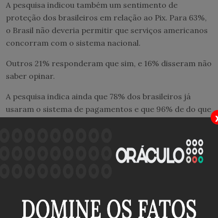
A pesquisa indicou também um sentimento de
proteção dos brasileiros em relação ao Pix. Para 63%,
o Brasil não deveria permitir que serviços americanos
concorram com o sistema nacional.
Outros 21% responderam que sim, e 16% disseram não
saber opinar.
A pesquisa indica ainda que 78% dos brasileiros já
usaram o sistema de pagamentos e que 96% de do que
já
fizeram um Pix
aprovam a ferramenta.
Lula
A Realtime perguntou também como os eleitores
interpretaram a reação de confronto de Lula com os
Estados Unidos em defesa do Pix. Nesse quesito, os
consultados se dividiram.