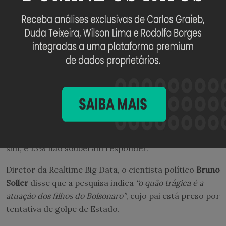
Para 48%, Lula
“está certo, é uma questão de soberania
nacional”
. Outros 42% escolheram a opção
“é
oportunista, atua de olho na reeleição”
—
10% não
souberam responder.
Diante da associação da família Bolsonaro com o
governo Trump, que não esconde mais o incômodo
com o Pix, o instituto também questionou se
“o Brasil
corre o risco de ficar sem o Pix se Lula perder a
reeleição”
.
Para 49%, a resposta é
“não”
. Outros 38% acham que
sim, e 13% não souberam responder.
Diretor da Realtime Big Data, o cientista político
Bruno
Soller
disse que a pesquisa indica
“o quão trágica é a
atuação dos filhos do Bolsonaro”
, cujo pai está preso por
tentativa de golpe de Estado.