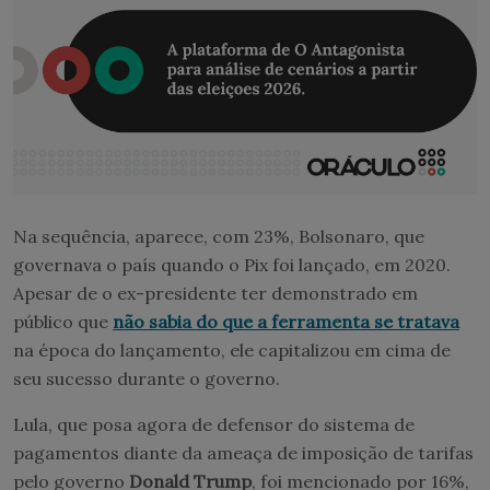
Na sequência, aparece, com 23%, Bolsonaro, que
governava o país quando o Pix foi lançado, em 2020.
Apesar de o ex-presidente ter demonstrado em
público que
não sabia do que a ferramenta se tratava
na época do lançamento, ele capitalizou em cima de
seu sucesso durante o governo.
Lula, que posa agora de defensor do sistema de
pagamentos diante da ameaça de imposição de tarifas
pelo governo
Donald Trump
, foi mencionado por 16%,