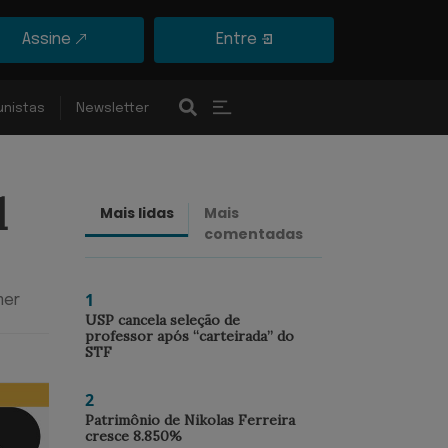
Assine
Entre
unistas
Newsletter
l
Mais lidas
Mais
Últimas
comentadas
notícias
1
mer
USP cancela seleção de
professor após “carteirada” do
STF
2
Patrimônio de Nikolas Ferreira
cresce 8.850%