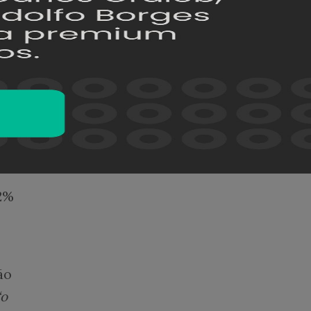
a.
o de
o, os
42%
ão
“o