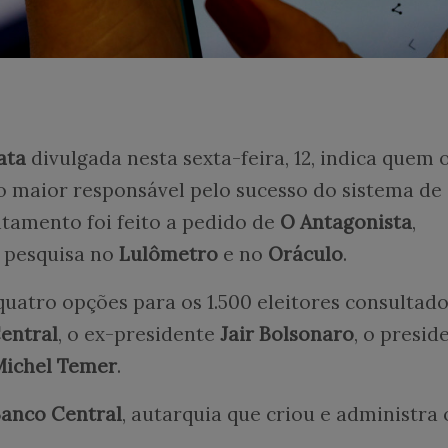
ata
divulgada nesta sexta-feira, 12, indica quem 
o maior responsável pelo sucesso do sistema de
ntamento foi feito a pedido de
O Antagonista
,
e pesquisa no
Lulômetro
e no
Oráculo
.
quatro opções para os 1.500 eleitores consultad
entral
, o ex-presidente
Jair Bolsonaro
, o presid
Michel Temer
.
Banco Central
, autarquia que criou e administra 