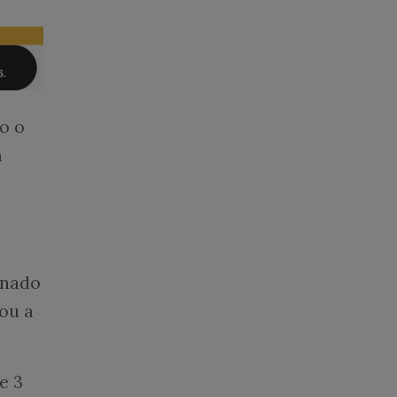
o o
m
onado
ou a
e 3