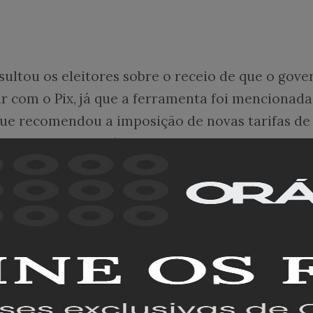
ultou os eleitores sobre o receio de que o gove
 com o Pix, já que a ferramenta foi mencionada
ue recomendou a imposição de novas tarifas de
o contexto do
tarifaço
.
s, esse risco existe. Outros 37% não enxergam
eram responder.
bém um sentimento de proteção dos brasileiros
, o Brasil não deveria permitir que serviços
om o sistema nacional.
 que sim, e 16% disseram não saber opinar.