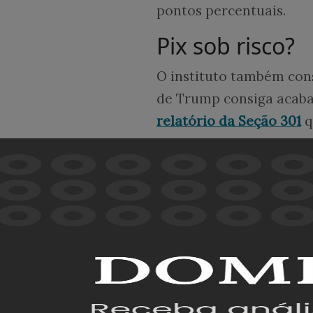
pontos percentuais.
Pix sob risco?
O instituto também cons
de Trump consiga acabar
relatório da Seção 301
q
importação ao Brasil, n
Para 41% dos consultado
perigo, e 22% não soub
A pesquisa indicou tam
relação ao Pix. Para 63%
americanos concorram c
Outros 21% responderam