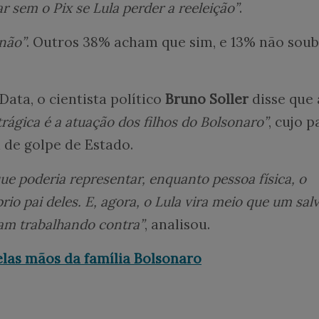
car sem o Pix se Lula perder a reeleição”
.
não”
. Outros 38% acham que sim, e 13% não sou
Data, o cientista político
Bruno Soller
disse que 
trágica é a atuação dos filhos do Bolsonaro”
, cujo p
a de golpe de Estado.
e poderia representar, enquanto pessoa física, o
rio pai deles. E, agora, o Lula vira meio que um sal
iam trabalhando contra”
, analisou.
elas mãos da família Bolsonaro