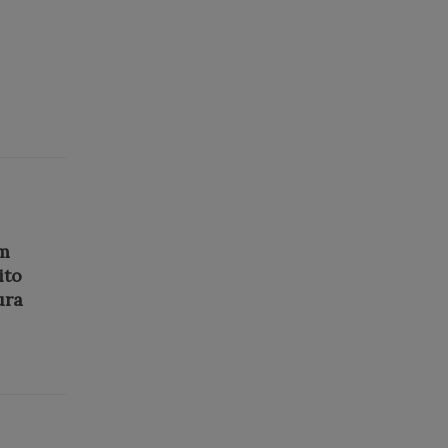
em
ito
ura