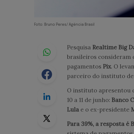
Foto: Bruno Peres/ Agência Brasil
Whastapp
Pesquisa
Realtime Big D
brasileiros consideram 
pagamentos
Pix
. O leva
Facebook
parceiro do instituto d
O instituto apresentou 
Linkedin
10 a 11 de junho:
Banco C
Lula
e o ex-presidente
Twitter
Para 39%, a resposta é 
sistema de pagamentos.