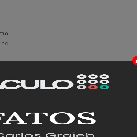
rno
 no
 em