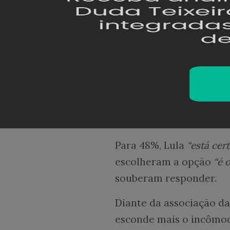
A pesquisa indica ainda
pagamentos e que 96% d
Lula
A Realtime perguntou t
confronto de Lula com o
consultados se dividira
Para 48%, Lula
“está cer
escolheram a opção
“é 
souberam responder.
Diante da associação d
esconde mais o incômod