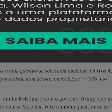
 que 78% dos brasileiros já usaram o sistema de
e do que já
fizeram um Pix
aprovam a ferrament
ambém como os eleitores interpretaram a reaçã
s Estados Unidos em defesa do Pix. Nesse quesit
m.
to, é uma questão de soberania nacional”
. Outros 
oportunista, atua de olho na reeleição”
—
10% não
a família Bolsonaro com o governo Trump, que n
o com o Pix, o instituto também questionou se