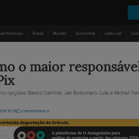
mas Notícias
Brasil
Mundo
Economia
Lado oa!
Col
mo o maior responsáve
Pix
ro opções: Banco Central, Jair Bolsonaro, Lula e Michel Te
2026 13:26
comentários 0