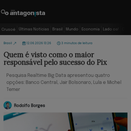
Últimas Notícias
Brasil
Mundo
Economia
Lado oa!
Colu
Crusoé
Brasil
12.06.2026 13:26
3 minutos de leitura
Quem é visto como o maior
responsável pelo sucesso do Pix
Pesquisa Realtime Big Data apresentou quatro
opções: Banco Central, Jair Bolsonaro, Lula e Michel
Temer
Rodolfo Borges