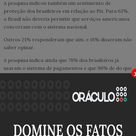
A pesquisa indicou também um sentimento de
proteção dos brasileiros em relação ao Pix. Para 63%,
o Brasil não deveria permitir que serviços americanos
concorram com o sistema nacional.
Outros 21% responderam que sim, e 16% disseram não
saber opinar.
A pesquisa indica ainda que 78% dos brasileiros já
usaram o sistema de pagamentos e que 96% de do que
já
fizeram um Pix
aprovam a ferramenta.
Lula
A Realtime perguntou também como os eleitores
interpretaram a reação de confronto de Lula com os
Estados Unidos em defesa do Pix. Nesse quesito, os
consultados se dividiram.