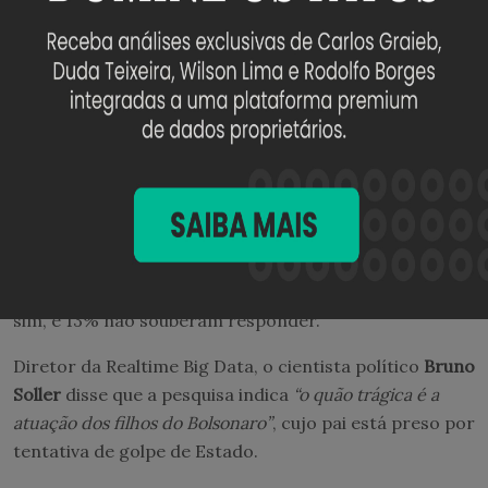
Para 48%, Lula
“está certo, é uma questão de soberania
nacional”
. Outros 42% escolheram a opção
“é
oportunista, atua de olho na reeleição”
—
10% não
souberam responder.
Diante da associação da família Bolsonaro com o
governo Trump, que não esconde mais o incômodo
com o Pix, o instituto também questionou se
“o Brasil
corre o risco de ficar sem o Pix se Lula perder a
reeleição”
.
Para 49%, a resposta é
“não”
. Outros 38% acham que
sim, e 13% não souberam responder.
Diretor da Realtime Big Data, o cientista político
Bruno
Soller
disse que a pesquisa indica
“o quão trágica é a
atuação dos filhos do Bolsonaro”
, cujo pai está preso por
tentativa de golpe de Estado.