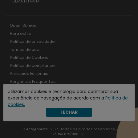
CEP: 01311-914
Quem Somos
Hora extra
Política de privacidade
Termos de uso
Política de Cookies
Política de compliance
Princípios Editoriais
Perguntas Frequentes
Utilizamos cookies e tecnologia para aprimorar sua
experiência de navegação de acordo com a
Política de
cookies.
Com inteligência e tecnologia:
FECHAR
Object1ve - Marketing Solution
O Antagonista , 2026, Todos os direitos reservados,
25.163.879/0001-13.