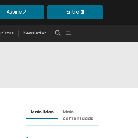
Assine
Entre
unistas
Newsletter
Mais lidas
Mais
Últimas
comentadas
notícias