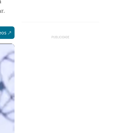
m
r.
eos