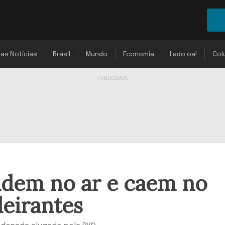
mas Notícias
Brasil
Mundo
Economia
Lado oa!
Col
idem no ar e caem no
eirantes