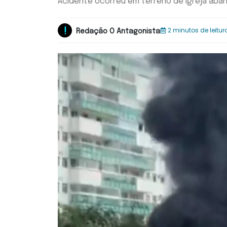
Acidente ocorreu em terreno de igreja aba
2 minutos de leitur
Redação O Antagonista