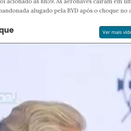
oi acionado às 8h59. As aeronaves caíram em u
abandonada alugado pela BYD após o choque no a
aque
Ver mais víd