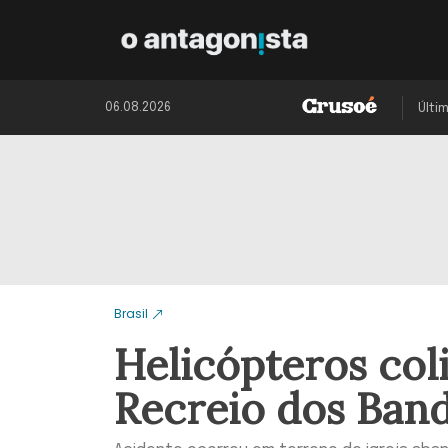
06.08.2026
Últi
Brasil
Helicópteros col
Recreio dos Band