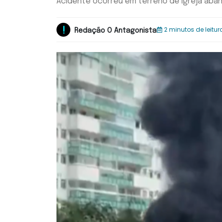
Acidente ocorreu em terreno de igreja aba
2 minutos de leitur
Redação O Antagonista