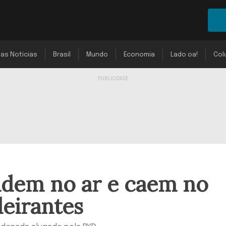
mas Notícias
Brasil
Mundo
Economia
Lado oa!
Col
idem no ar e caem no
eirantes