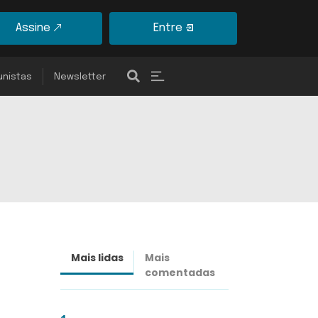
Assine
Entre
unistas
Newsletter
Mais lidas
Mais
Últimas
comentadas
notícias