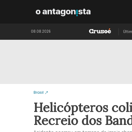
08.08.2026
Últi
Brasil
Helicópteros col
Recreio dos Band