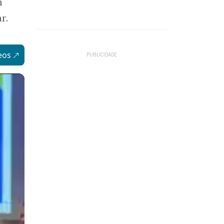
m
r.
eos