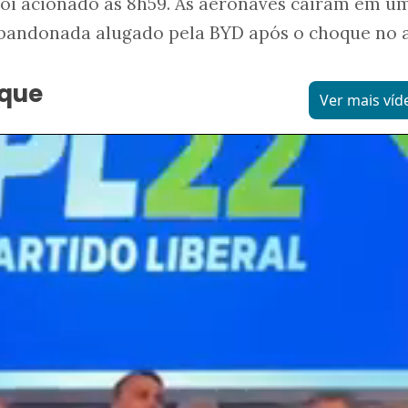
oi acionado às 8h59. As aeronaves caíram em u
abandonada alugado pela BYD após o choque no a
aque
Ver mais víd