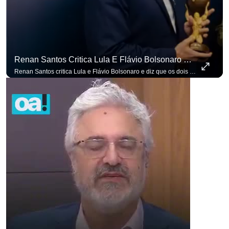
Renan Santos Critica Lula E Flávio Bolsonaro E Diz Que Os Dois São Lados Da Mesma Moeda.
Renan Santos critica Lula e Flávio Bolsonaro e diz que os dois são lados da mesma moeda. #OAntagonista Se você busca informação com credibilidade, inscreva-se agora e ative o