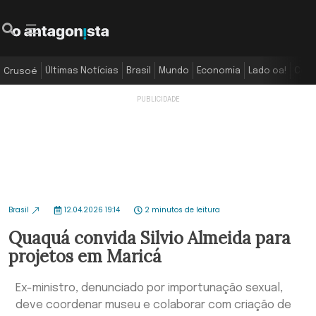
Últimas Notícias
Brasil
Mundo
Economia
Lado oa!
Colu
Crusoé
Brasil
12.04.2026 19:14
2 minutos de leitura
Quaquá convida Silvio Almeida para
projetos em Maricá
Ex-ministro, denunciado por importunação sexual,
deve coordenar museu e colaborar com criação de