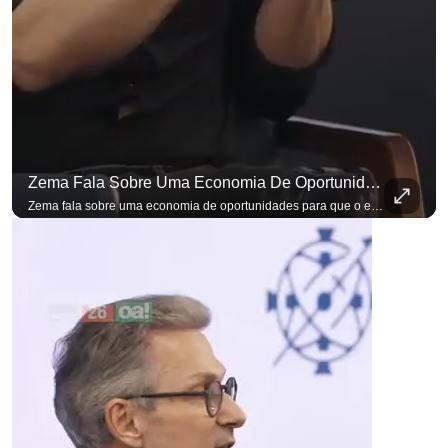
Zema Fala Sobre Uma Economia De Oportunidades Para O Empresário
para não perder nenhuma atualização!
Ouça O Antagonista nos principais 
Zema fala sobre uma economia de oportunidades para que o empresário brasileiro não precise sair do país para manter o crescimento do seu negócio. A primeira Sabatina Presidencial em que as perguntas não vieram de assessores, partidos ou jornalistas. Vieram de uma pesquisa com empresários brasileiros. Imposto, juro, custo de contratar. Cada candidato frente a frente com quem move a economia do país. Se você busca informação com credibilidade, inscreva-se agora e ative o