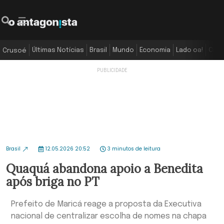
Últimas Notícias
Brasil
Mundo
Economia
Lado oa!
Colu
Crusoé
Brasil
12.05.2026 20:52
3 minutos de leitura
Quaquá abandona apoio a Benedita
após briga no PT
Prefeito de Maricá reage a proposta da Executiva
nacional de centralizar escolha de nomes na chapa