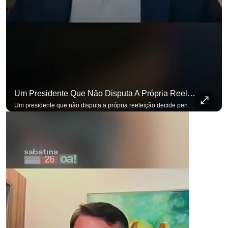
Um Presidente Que Não Disputa A Própria Reeleição Decide Pensando Em Quem Vem Depois.
Um presidente que não disputa a própria reeleição decide pensando em quem vem depois. Foi assim que Flávio Bolsonaro defendeu a PEC do fim da reeleição, primeira das medidas que citou para o ambiente de negócios. Se você busca informação com credibilidade, inscreva-se agora e ative o