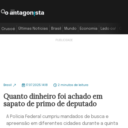
Últimas Notícias
Brasil
Mundo
Economia
Lado oa!
Colu
Crusoé
Brasil
17.07.2025 14:18
2 minutos de leitura
Quanto dinheiro foi achado em
sapato de primo de deputado
A Polícia Federal cumpriu mandados de busca e
apreensão em diferentes cidades durante a quinta