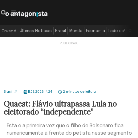
Últimas Notícias
Brasil
Mundo
Economia
Lado oa!
Colu
Crusoé
Brasil
11.03.2026 14:24
2 minutos de leitura
Quaest: Flávio ultrapassa Lula no
eleitorado “independente”
Esta é a primeira vez que o filho de Bolsonaro fica
numericamente à frente do petista nesse segmento