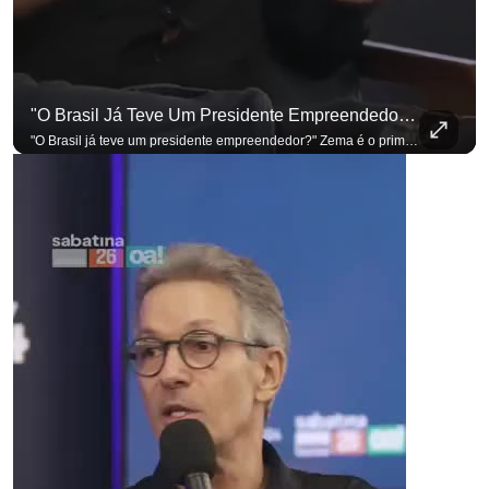
"O Brasil Já Teve Um Presidente Empreendedor?"
"O Brasil já teve um presidente empreendedor?" Zema é o primeiro a sentar na cadeira. Outros três presidenciáveis ainda vão passar por ela. A Sabatina Presidencial está no ar, com perguntas que vieram de uma pesquisa inédita com empresários. Acompanhe AO VIVO no YouTube do G4 Business. Se você busca informação com credibilidade, inscreva-se agora e ative o